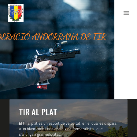
FEDERACIÓ ANDORRA DE TIR
DERACIÓ ANDORRANA DE TIR
INICI
LA FEDERACIÓ
DISCIPLINES
VOLS FEDERAR-TE?
AL COSTAT DE
L’ESPORTISTA
VULL COMPETIR
CONTACTE
TIR AL PLAT
El tir al plat es un esport de velocitat, en el qual es dispara
a un blanc mobil que apareix de forma súbita i que
s'allunya a gran velocitat.