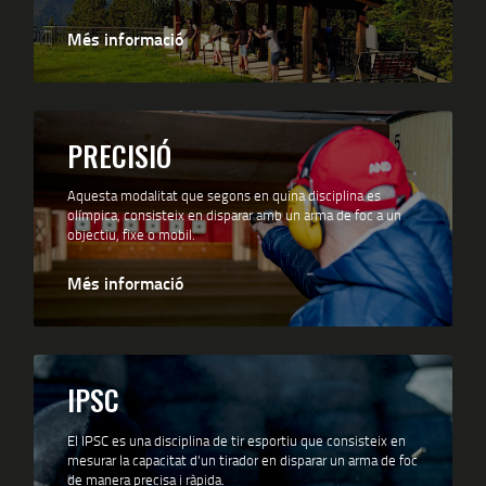
Més informació
PRECISIÓ
Aquesta modalitat que segons en quina disciplina es
olímpica, consisteix en disparar amb un arma de foc a un
objectiu, fixe o mobil.
Més informació
IPSC
El IPSC es una disciplina de tir esportiu que consisteix en
mesurar la capacitat d'un tirador en disparar un arma de foc
de manera precisa i ràpida.