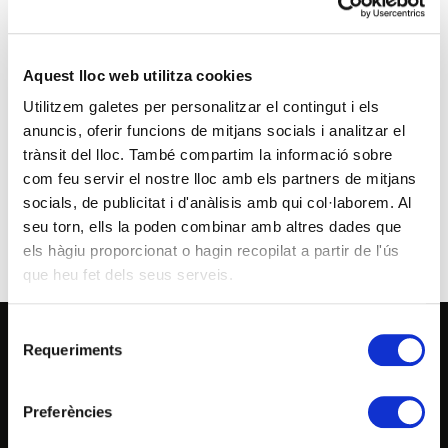
La Federació Andorrana de Tir és una entitat
privada d'interès cívic i social que gaudeix de
personalitat jurídica i capacitat d'obrar plenes per
al compliment dels seus fins, els quals no tenen
caràcter lucratiu, i que està constituida per clubs,
Aquest lloc web utilitza cookies
agrupacions esportives, seccions esportives,
Utilitzem galetes per personalitzar el contingut i els
àrbitres i tècnics, que es dediquin a la pràctica de
les diferents modalitats esportives de tir.
anuncis, oferir funcions de mitjans socials i analitzar el
trànsit del lloc. També compartim la informació sobre
com feu servir el nostre lloc amb els partners de mitjans
FEDERA'T
socials, de publicitat i d'anàlisis amb qui col·laborem. Al
seu torn, ells la poden combinar amb altres dades que
els hàgiu proporcionat o hagin recopilat a partir de l'ús
que heu fet dels seus serveis.
S
Requeriments
e
l
ELS CLUBS
e
Preferències
c