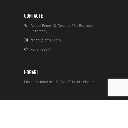
CONTACTE
Av. del Fener 10, Despatx 10 d'Escaldes-
Engordany
fandtir@gmail.com
+376 728811
HORARI
Ens pots trobar de 15:30 a 17:30 tots els dies.
LEGAL
Protecció de dades