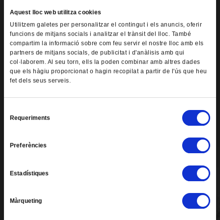
Aquest lloc web utilitza cookies
Utilitzem galetes per personalitzar el contingut i els anuncis, oferir
funcions de mitjans socials i analitzar el trànsit del lloc. També
Lorem ipsum dolor sit amet, consectetur
compartim la informació sobre com feu servir el nostre lloc amb els
adipiscing elit. Curabitur nec erat eget magna
fermentum vulputate. Donec tincidunt tellus at
partners de mitjans socials, de publicitat i d'anàlisis amb qui
elit consequat, sit amet malesuada justo
col·laborem. Al seu torn, ells la poden combinar amb altres dades
elementum.
que els hàgiu proporcionat o hagin recopilat a partir de l'ús que heu
fet dels seus serveis.
FIND OUT MORE
S
Requeriments
e
TRAINING
l
e
Preferències
c
c
Estadístiques
i
ó
Màrqueting
d
e