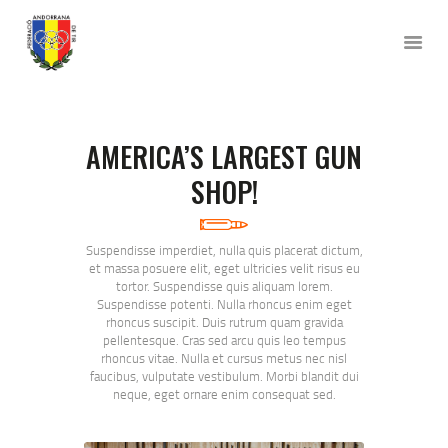
FEDERACIÓ ANDORRA DE TIR
INICI
AMERICA’S LARGEST GUN
LA FEDERACIÓ
SHOP!
DISCIPLINES
VOLS FEDERAR-TE?
AL COSTAT DE
Suspendisse imperdiet, nulla quis placerat dictum,
et massa posuere elit, eget ultricies velit risus eu
L’ESPORTISTA
tortor. Suspendisse quis aliquam lorem.
VULL COMPETIR
Suspendisse potenti. Nulla rhoncus enim eget
rhoncus suscipit. Duis rutrum quam gravida
CONTACTE
pellentesque. Cras sed arcu quis leo tempus
rhoncus vitae. Nulla et cursus metus nec nisl
faucibus, vulputate vestibulum. Morbi blandit dui
neque, eget ornare enim consequat sed.