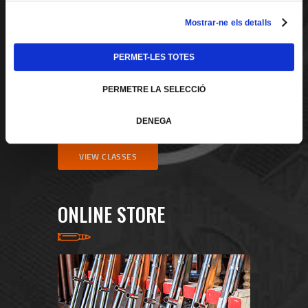
c
Mostrar-ne els detalls
o
n
PERMET-LES TOTES
s
Lorem ipsum dolor sit amet, consectetur
e
adipiscing elit. Curabitur nec erat eget magna
PERMETRE LA SELECCIÓ
n
fermentum vulputate. Donec tincidunt tellus at
elit consequat, sit amet malesuada justo
t
elementum.
DENEGA
i
m
VIEW CLASSES
e
n
t
ONLINE STORE