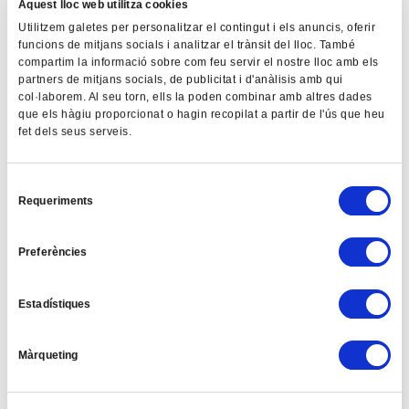
Aquest lloc web utilitza cookies
CATEGORIES
Utilitzem galetes per personalitzar el contingut i els anuncis, oferir
funcions de mitjans socials i analitzar el trànsit del lloc. També
ACCESSORIES
compartim la informació sobre com feu servir el nostre lloc amb els
partners de mitjans socials, de publicitat i d'anàlisis amb qui
AMMO
col·laborem. Al seu torn, ells la poden combinar amb altres dades
GUNS
que els hàgiu proporcionat o hagin recopilat a partir de l'ús que heu
fet dels seus serveis.
HUNTING
NEWS
OPTICS
S
Requeriments
e
REVIEWS
l
e
Preferències
SEARCH
c
Cerca:
c
Estadístiques
i
ó
Màrqueting
d
RECENT COMMENTS
e
Cindy Jefferson
en
LWRC IC-SPR Rifle 223
c