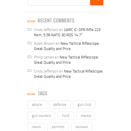
RECENT COMMENTS
Cindy Jefferson
en
LWRC IC-SPR Rifle 223
Rem, 5.56 NATO 30 RDS 14.7″
Adam Brown
en
New Tactical Riflescope:
Great Quality and Price
Philip James
en
New Tactical Riflescope:
Great Quality and Price
Cindy Jefferson
en
New Tactical Riflescope:
Great Quality and Price
TAGS
advice
defense
gun club
gun owners
hunt
media
news
permits
reviews