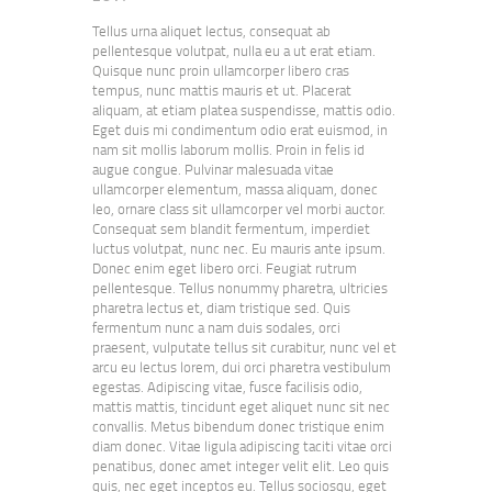
Tellus urna aliquet lectus, consequat ab
pellentesque volutpat, nulla eu a ut erat etiam.
Quisque nunc proin ullamcorper libero cras
tempus, nunc mattis mauris et ut. Placerat
aliquam, at etiam platea suspendisse, mattis odio.
Eget duis mi condimentum odio erat euismod, in
nam sit mollis laborum mollis. Proin in felis id
augue congue. Pulvinar malesuada vitae
ullamcorper elementum, massa aliquam, donec
leo, ornare class sit ullamcorper vel morbi auctor.
Consequat sem blandit fermentum, imperdiet
luctus volutpat, nunc nec. Eu mauris ante ipsum.
Donec enim eget libero orci. Feugiat rutrum
pellentesque. Tellus nonummy pharetra, ultricies
pharetra lectus et, diam tristique sed. Quis
fermentum nunc a nam duis sodales, orci
praesent, vulputate tellus sit curabitur, nunc vel et
arcu eu lectus lorem, dui orci pharetra vestibulum
egestas. Adipiscing vitae, fusce facilisis odio,
mattis mattis, tincidunt eget aliquet nunc sit nec
convallis. Metus bibendum donec tristique enim
diam donec. Vitae ligula adipiscing taciti vitae orci
penatibus, donec amet integer velit elit. Leo quis
quis, nec eget inceptos eu. Tellus sociosqu, eget