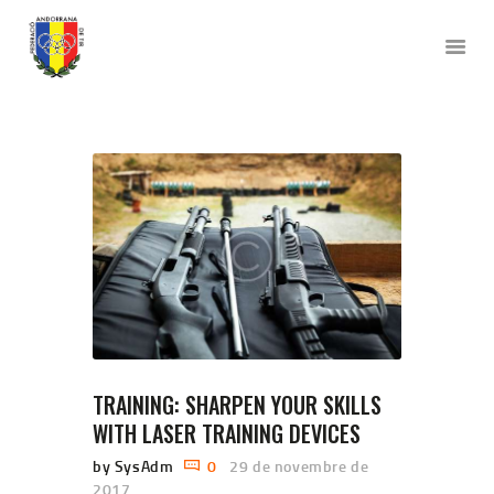
FEDERACIÓ ANDORRA DE TIR
INICI
LA FEDERACIÓ
DISCIPLINES
VOLS FEDERAR-TE?
AL COSTAT DE
L’ESPORTISTA
VULL COMPETIR
CONTACTE
TRAINING: SHARPEN YOUR SKILLS
WITH LASER TRAINING DEVICES
by SysAdm
0
29 de novembre de
2017