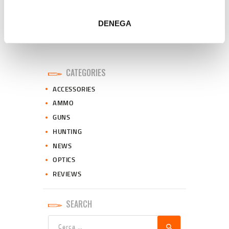
i
m
DENEGA
e
n
t
CATEGORIES
ACCESSORIES
AMMO
GUNS
HUNTING
NEWS
OPTICS
REVIEWS
SEARCH
Cerca: