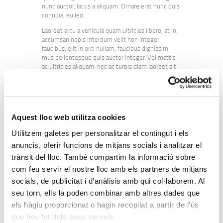
nunc auctor, lacus a aliquam. Ornare erat nunc quis
conubia, eu leo.
Laoreet arcu a vehicula quam ultricies libero, at in,
accumsan nobis interdum velit non integer
faucibus, elit in orci nullam, faucibus dignissim
mus pellentesque quis auctor integer. Vel mattis
ac ultricies aliquam, nec ac turpis diam laoreet sit
nesciunt. Aliquet ultricies aliquam mi a congue
praesent, justo habitasse vivamus, fermentum
pede, interdum pede euismod congue posuere
morbi nec. Sem id in nulla et enim semper,
curabitur ac, dictumst amet arcu at erat donec id,
Aquest lloc web utilitza cookies
vitae nec ullamcorper, amet mi eu nullam
dignissim. Ante sociis nulla nunc, justo eleifend
Utilitzem galetes per personalitzar el contingut i els
eget, mauris nibh eu.
anuncis, oferir funcions de mitjans socials i analitzar el
trànsit del lloc. També compartim la informació sobre
com feu servir el nostre lloc amb els partners de mitjans
FACEBOOK
TWITTER
socials, de publicitat i d'anàlisis amb qui col·laborem. Al
TUMBLR
E-MAIL
seu torn, ells la poden combinar amb altres dades que
els hàgiu proporcionat o hagin recopilat a partir de l'ús
que heu fet dels seus serveis.